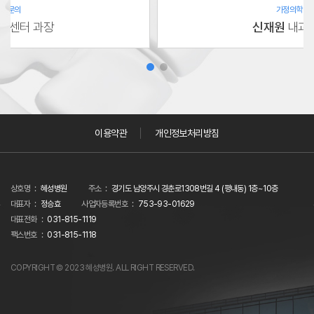
 전문의
가정의학과 
과센터 과장
신재원
내과
이용약관
개인정보처리방침
상호명
혜성병원
주소
경기도 남양주시 경춘로1308번길 4 (평내동) 1층~10층
대표자
정승효
사업자등록번호
753-93-01629
대표전화
031-815-1119
팩스번호
031-815-1118
COPYRIGHT © 2023 혜성병원. ALL RIGHT RESERVED.