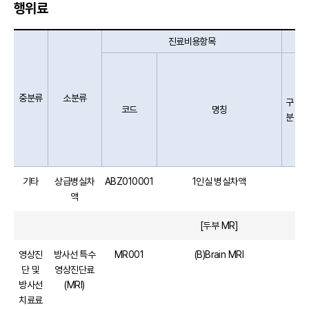
행위료
진료비용항목
중분류
소분류
구
코드
명칭
분
기타
상급병실차
ABZ010001
1인실 병실차액
액
[두부 MR]
영상진
방사선 특수
MR001
(B)Brain MRI
단 및
영상진단료
방사선
(MRI)
치료료