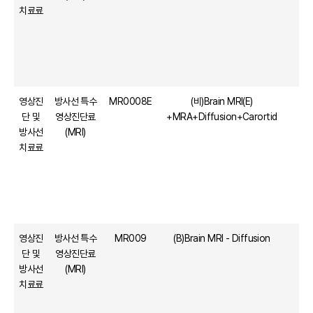
치료료
영상진
방사선 특수
MR0008E
(비)Brain MRI(E)
1
단 및
영상진단료
+MRA+Diffusion+Carortid
방사선
(MRI)
치료료
영상진
방사선 특수
MR009
(B)Brain MRI - Diffusion
단 및
영상진단료
방사선
(MRI)
치료료