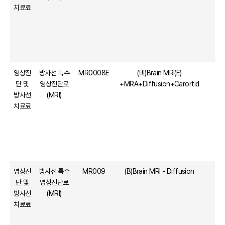
치료료
영상진
방사선 특수
MR0008E
(비)Brain MRI(E)
1
단 및
영상진단료
+MRA+Diffusion+Carortid
방사선
(MRI)
치료료
영상진
방사선 특수
MR009
(B)Brain MRI - Diffusion
단 및
영상진단료
방사선
(MRI)
치료료