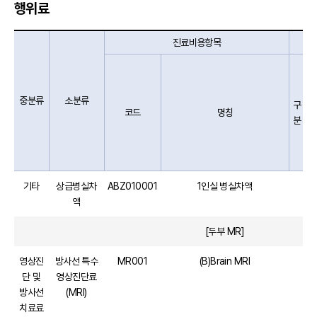
행위료
진료비용항목
중분류
소분류
구
코드
명칭
분
기타
상급병실차
ABZ010001
1인실 병실차액
액
[두부 MR]
영상진
방사선 특수
MR001
(B)Brain MRI
단 및
영상진단료
방사선
(MRI)
치료료