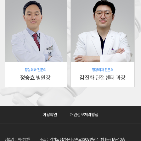
정형외과 전문의
정형외과 전문의
정승효
병원장
감진화
관절센터 과장
이용약관
개인정보처리방침
상호명
혜성병원
주소
경기도 남양주시 경춘로1308번길 4 (평내동) 1층~10층