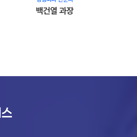
백건열 과장
비스