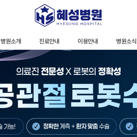
병원소개
진료안내
이용안내
병원소식
이용안내
오시는 길
진료시간
간호·간병통합서비스
층별안내
주차안내