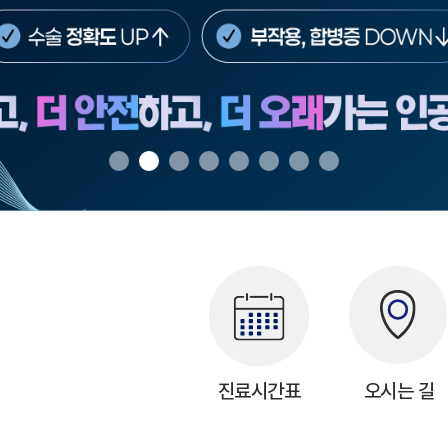
전화번호
증명서 발급 안내
둘러보기
터
비급여항목
행위료
치료재료
약제비
제증명수수료
진료시간표
오시는 길
터