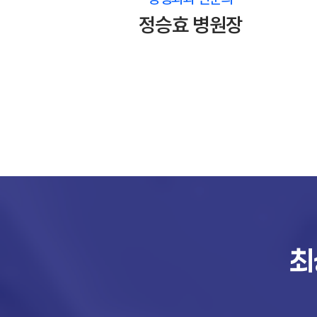
정승효 병원장
최