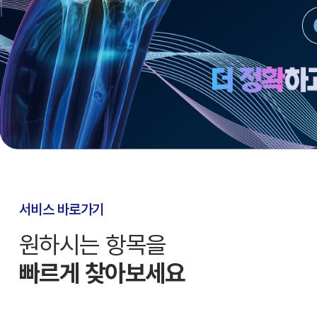
척추센터
목
허리
전문재활센
수술재활
스포츠재활
노인재활
내과센터
서비스 바로가기
일반내과
소화기내과
원하시는 항목을
신경과센터
빠르게 찾아보세요
건강검진센