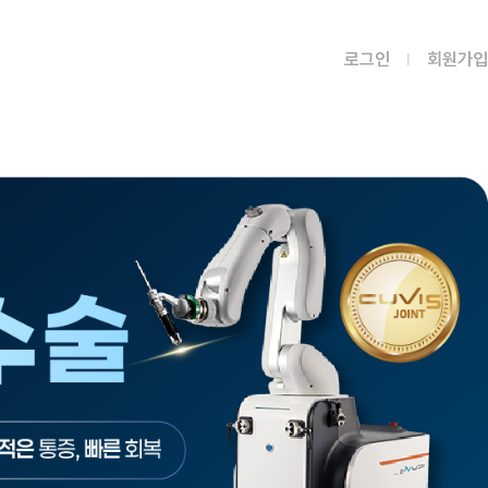
로그인
회원가입
병원소식
공지사항
언론보도
문화프로그램
혜성병원 소식
질문과 답변