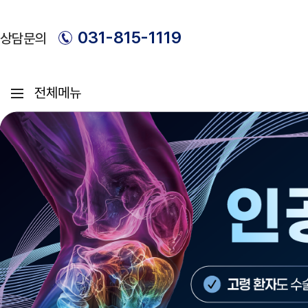
031-815-1119
상담문의
메뉴 열기
병원소개
진료안내
인사말
관절센터
무릎
혜성병원의 특별함
어깨
의료진 소개
발목
팔꿈치
손
고관절