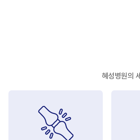
5대 암검진
국가건강검
직장인건강
일반건강검
응급진료센
응급진료센
혜성병원의 